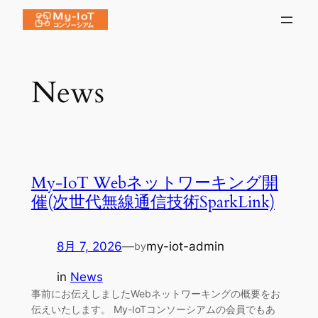
内
容
を
ス
News
キ
ッ
プ
My-IoT Webネットワーキング開
催(次世代無線通信技術SparkLink)
8月 7, 2026
—
my-iot-admin
by
in
News
事前にお伝えしましたWebネットワーキングの概要をお
伝えいたします。 My-IoTコンソーシアムの会員でもあ