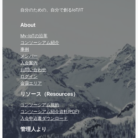
自分のための、自分で創るIoT/IT
About
My-IoTの沿革
コンソーシアム紹介
事例
メンバー
入会案内
お問い合わせ
ログイン
会員エリア
リソース（Resources）
コンソーシアム規約
コンソーシアム紹介資料(PDF)
入会申込書ダウンロード
管理人より