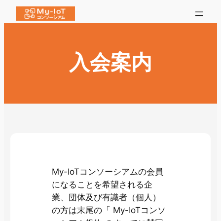
内
容
を
ス
入会案内
キ
ッ
プ
My-IoTコンソーシアムの会員
になることを希望される企
業、団体及び有識者（個人）
の方は末尾の「 My-IoTコンソ